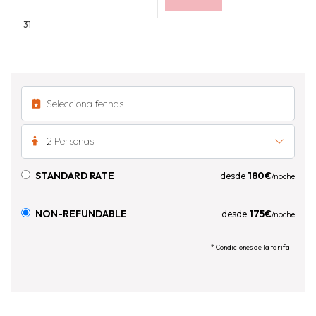
31
2 Personas
STANDARD RATE
desde
180€
/noche
NON-REFUNDABLE
desde
175€
/noche
* Condiciones de la tarifa