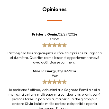
Opiniones
Frédéric Gonin,
02/29/2024
France
Petit dej à la boulangerie juste à côté, tout près de la Sagrada
et du métro. Quartier calme le soir et appartement rénové
avec goût. Bon séjour merci.
Mirella Giorgi,
02/04/2024
Italy
la posizione è ottima, vicinissimi alla Sagrada Familia e alla
metro. nei dintorni molti supermercati ,bar e ristoranti. per 4
persone forse un pò piccola, ma per qualche giorno può
andare. Silvia è stata molto cortese e disponibile e parla
benissimo l l'italiano.