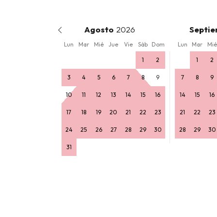
Agosto
Septie
Lun
Mar
Mié
Jue
Vie
Sáb
Dom
Lun
Mar
Mié
1
2
1
2
3
4
5
6
7
8
9
7
8
9
10
11
12
13
14
15
16
14
15
16
17
18
19
20
21
22
23
21
22
23
24
25
26
27
28
29
30
28
29
30
31