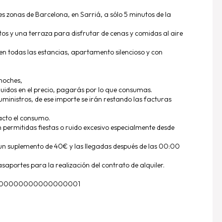
s zonas de Barcelona, en Sarriá, a sólo 5 minutos de la
s y una terraza para disfrutar de cenas y comidas al aire
n todas las estancias, apartamento silencioso y con
noches,
cluidos en el precio, pagarás por lo que consumas.
ministros, de ese importe se irán restando las facturas
acto el consumo.
n permitidas fiestas o ruido excesivo especialmente desde
un suplemento de 40€ y las llegadas después de las 00:00
saportes para la realización del contrato de alquiler.
000000000000000001