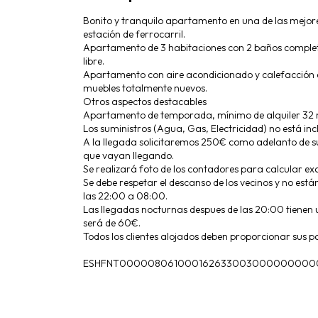
Bonito y tranquilo apartamento en una de las mejore
estación de ferrocarril.
Apartamento de 3 habitaciones con 2 baños completo
libre.
Apartamento con aire acondicionado y calefacción e
muebles totalmente nuevos.
Otros aspectos destacables
Apartamento de temporada, mínimo de alquiler 32 
Los suministros (Agua, Gas, Electricidad) no está in
A la llegada solicitaremos 250€ como adelanto de su
que vayan llegando.
Se realizará foto de los contadores para calcular ex
Se debe respetar el descanso de los vecinos y no está
las 22:00 a 08:00.
Las llegadas nocturnas despues de las 20:00 tienen 
será de 60€.
Todos los clientes alojados deben proporcionar sus pa
ESHFNT00000806100016263300300000000