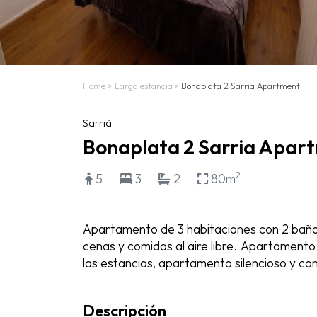
Home
>
Larga estancia
>
Bonaplata 2 Sarria Apartment
Sarrià
Bonaplata 2 Sarria Apar
2
5
3
2
80m
Apartamento de 3 habitaciones con 2 baños
cenas y comidas al aire libre. Apartamento
las estancias, apartamento silencioso y c
Descripción