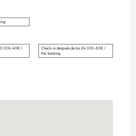
king
 20:00h
40€ /
Check-in después de las 24:00h
60€ /
Per booking